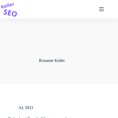
Ga
naar
de
inhoud
Rosanne Keller
AI
,
SEO