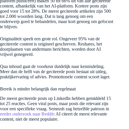
platform publiceert) maken 50 tot 66% uit van alle geciteerde
content, afhankelijk van het AI-platform. Kortere posts zijn
goed voor 15 tot 28%. De meest geciteerde artikelen zijn 500
tot 2.000 woorden lang. Dat is lang genoeg om een
onderwerp goed te behandelen, maar kort genoeg om gefocust
te blijven.
Originaliteit speelt een grote rol. Ongeveer 95% van de
geciteerde content is origineel geschreven. Reshares, het
doorplaatsen van andermans berichten, worden door AI
vrijwel genegeerd.
Qua inhoud gaat de voorkeur duidelijk naar kennisdeling.
Meer dan de helft van de geciteerde posts bestaat uit uitleg,
praktijkervaring of advies. Promotionele content scoort lager.
Bereik is minder belangrijk dan regelmaat
De meest geciteerde posts op LinkedIn hebben gemiddeld 15
tot 25 reacties. Geen viral posts, maar posts die relevant zijn
voor een specifieke vraag. Semrush zag hetzelfde patroon in
eerder onderzoek naar Reddit
: AI citeert de meest relevante
content, niet de meest populaire.