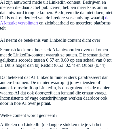
AI zijn antwoord mede uit LinkedIn-content. Bedrijven en
mensen die daar actief publiceren, hebben meer kans om in
dat antwoord terug te komen. Bedrijven die dat niet doen, niet.
Dit is ook onderdeel van de bredere verschuiving waarbij
de
AI-markt versplintert
en zichtbaarheid op meerdere platforms
telt.
AI neemt de betekenis van LinkedIn-content dicht over
Semrush keek ook hoe sterk AI-antwoorden overeenkomen
met de LinkedIn-content waaruit ze putten. Die semantische
gelijkenis scoorde tussen 0,57 en 0,60 op een schaal van 0 tot
1. Dit is hoger dan bij Reddit (0,53–0,54) en Quora (0,44).
Dat betekent dat AI LinkedIn minder sterk parafrasseert dan
andere bronnen. De manier waarop jij jouw diensten of
aanpak omschrijft op LinkedIn, is dus grotendeels de manier
waarop AI dat ook doorgeeft aan iemand die ernaar vraagt.
Inconsistente of vage omschrijvingen werken daardoor ook
door in hoe AI over je praat.
Welke content wordt geciteerd?
Artikelen op LinkedIn (de langere stukken die je via het