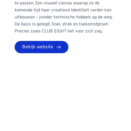
te passen. Een visueel canvas waarop ze de 
komende tijd haar creatieve identiteit verder kan 
uitbouwen - zonder technische hobbels op de weg. 
De basis is gelegd. Snel, strak en toekomstproof. 
Precies zoals CLUB EIGHT het voor zich zag.
Bekijk website
Verloren in de digitale 
jungle?
Niet zeker welke dienst het beste bij je past of 
waar te beginnen met het verbeteren van je online 
aanwezigheid? Geen zorgen! Laten we samen de 